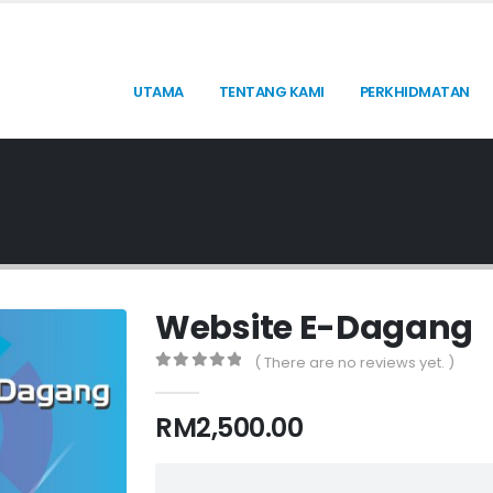
UTAMA
TENTANG KAMI
PERKHIDMATAN
Website E-Dagang
( There are no reviews yet. )
0
out of 5
RM
2,500.00