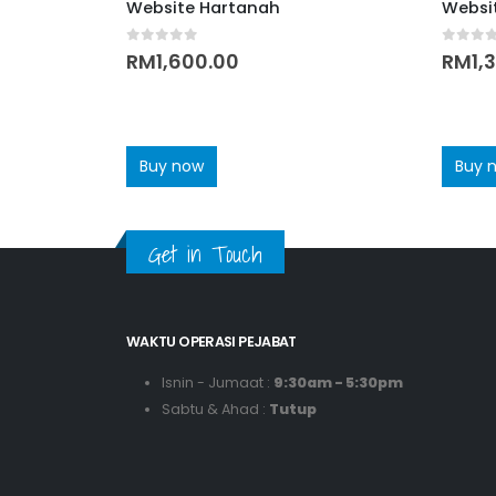
Website Hartanah
Websi
0
out of 5
0
out 
RM
1,600.00
RM
1,
Buy now
Buy 
Get in Touch
WAKTU OPERASI PEJABAT
Isnin - Jumaat :
9:30am - 5:30pm
Sabtu & Ahad :
Tutup