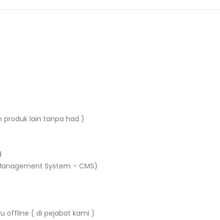
 produk lain tanpa had )
d
 Management System – CMS)
 offline ( di pejabat kami )