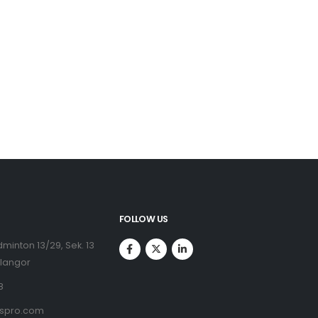
FOLLOW US
minton 13/29, Sek. 13
elangor
8
nspro.com