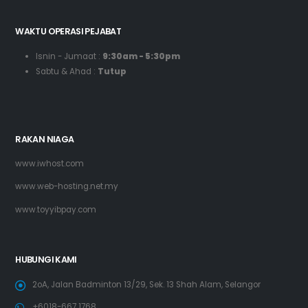
WAKTU OPERASI PEJABAT
Isnin - Jumaat :
9:30am - 5:30pm
Sabtu & Ahad :
Tutup
RAKAN NIAGA
www.iwhost.com
www.web-hosting.net.my
www.toyyibpay.com
HUBUNGI KAMI
2oA, Jalan Badminton 13/29, Sek. 13 Shah Alam, Selangor
+6018-667 1768